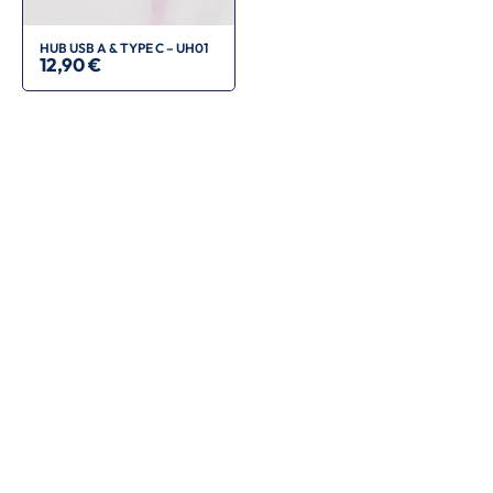
HUB USB A & TYPE C – UH01
12,90
€
Restez
informé
Abonnez-vous à notre
newsletter
pour suivre
notre actualité, découvrir
nos nouveautés et
recevoir des informations
exclusives sur nos
produits.
ENVOYER