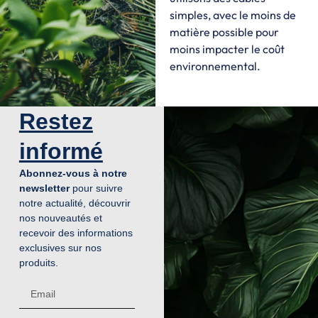
simples, avec le moins de
matière possible pour
moins impacter le coût
environnemental.
Restez
informé
Abonnez-vous à notre
newsletter
pour suivre
notre actualité, découvrir
nos nouveautés et
recevoir des informations
exclusives sur nos
produits.