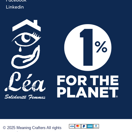
Linkedin
© 2025 Meaning Crafters All rights