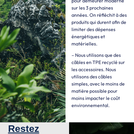
pour demeurer moderne
sur les 3 prochaines
années. On réfléchit à des
produits qui durent afin de
limiter des dépenses
énergétiques et
matérielles.
– Nous utilisons que des
câbles en TPE recyclé sur
les accessoires. Nous
utilisons des câbles
simples, avec le moins de
matière possible pour
moins impacter le coût
environnemental.
Restez