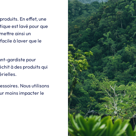
roduits. En effet, une
stique est lavé pour que
mettre ainsi un
acile à laver que le
ant-gardiste pour
hit à des produits qui
rielles.
essoires. Nous utilisons
our moins impacter le