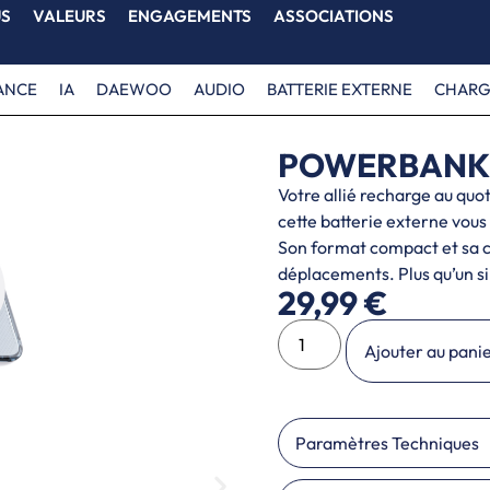
US
VALEURS
ENGAGEMENTS
ASSOCIATIONS
ANCE
IA
DAEWOO
AUDIO
BATTERIE EXTERNE
CHARG
POWERBANK 
Votre allié recharge au qu
cette batterie externe vous 
Son format compact et sa 
déplacements. Plus qu’un si
29,99
€
Ajouter au pani
Paramètres Techniques