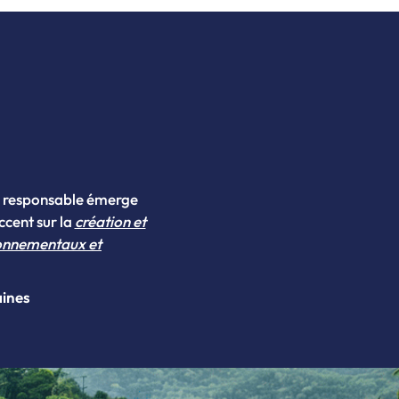
on responsable émerge
ccent sur la
création et
ronnementaux et
aines