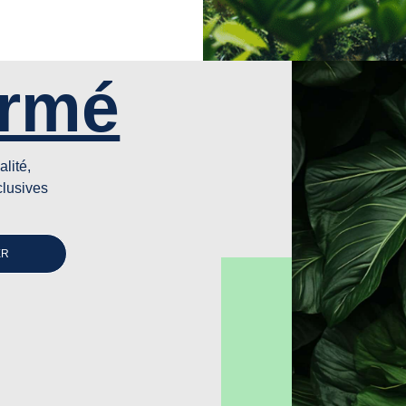
ormé
alité,
clusives
ER